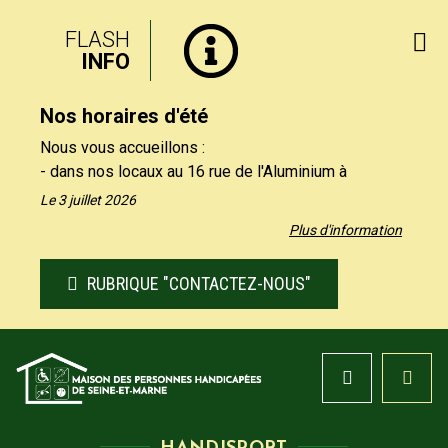
FLASH
INFO
Nos horaires d'été
Nous vous accueillons :
- dans nos locaux au 16 rue de l'Aluminium à
Savigny-le-Temple uniquement le matin, du lundi au
Le 3 juillet 2026
vendredi de 9h à 12h30.
Plus d'information
- par téléphone au 01 64 19 11 40 uniquement
l'après-midi, du lundi au jeudi de 13h30 et 17h, et le
RUBRIQUE "CONTACTEZ-NOUS"
vendredi de 13h30 à 16h.
Nos formulaires de contact restent à votre
disposition sur notre site, rubrique "Contactez-nous".