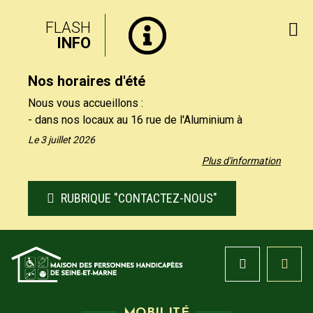
FLASH
INFO
Nos horaires d'été
Nous vous accueillons :
- dans nos locaux au 16 rue de l'Aluminium à
Savigny-le-Temple uniquement le matin, du lundi au
Le 3 juillet 2026
vendredi de 9h à 12h30.
Plus d'information
- par téléphone au 01 64 19 11 40 uniquement
l'après-midi, du lundi au jeudi de 13h30 et 17h, et le
RUBRIQUE "CONTACTEZ-NOUS"
vendredi de 13h30 à 16h.
Nos formulaires de contact restent à votre
disposition sur notre site, rubrique "Contactez-nous".