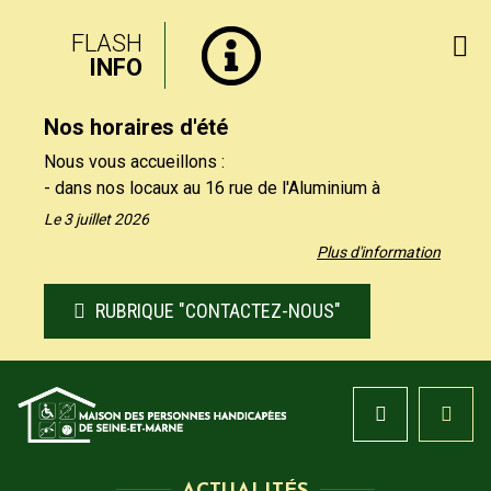
FLASH
INFO
Nos horaires d'été
Nous vous accueillons :
- dans nos locaux au 16 rue de l'Aluminium à
Savigny-le-Temple uniquement le matin, du lundi au
Le 3 juillet 2026
vendredi de 9h à 12h30.
Plus d'information
- par téléphone au 01 64 19 11 40 uniquement
l'après-midi, du lundi au jeudi de 13h30 et 17h, et le
RUBRIQUE "CONTACTEZ-NOUS"
vendredi de 13h30 à 16h.
Nos formulaires de contact restent à votre
disposition sur notre site, rubrique "Contactez-nous".