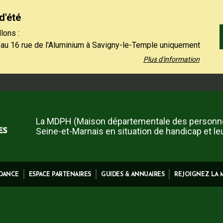
d'été
lons :
 au 16 rue de l'Aluminium à Savigny-le-Temple uniquement
 au vendredi de 9h à 12h30.
Plus d'information
 01 64 19 11 40 uniquement l'après-midi, du lundi au jeudi
et le vendredi de 13h30 à 16h.
 contact restent à votre disposition sur notre site,
ez-nous".
La MDPH (Maison départementale des personn
Seine-et-Marnais en situation de handicap et le
IDANCE
ESPACE PARTENAIRES
GUIDES & ANNUAIRES
REJOIGNEZ LA