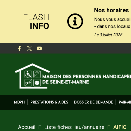
Nos horaires 
FLASH
Nous vous accueil
INFO
- dans nos locaux
le matin, du lundi
Le 3 juillet 2026
- par téléphone au
de 13h30 et 17h, 
Nos formulaires de
rubrique "Contact
MDPH
PRESTATIONS & AIDES
DOSSIER DE DEMANDE
PAIR-A
Accueil
Liste fiches lieu/annuaire
AIFIC