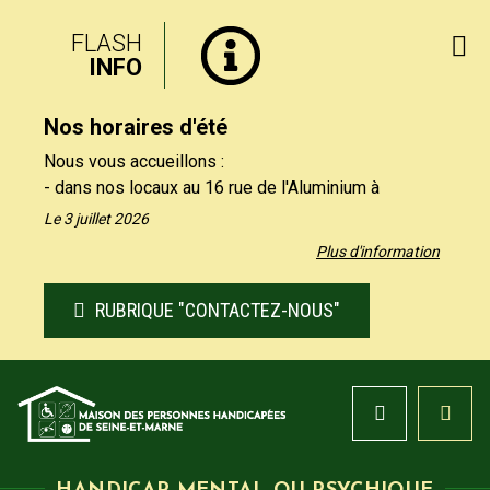
FLASH
INFO
Nos horaires d'été
Nous vous accueillons :
- dans nos locaux au 16 rue de l'Aluminium à
Savigny-le-Temple uniquement le matin, du lundi au
Le 3 juillet 2026
vendredi de 9h à 12h30.
Plus d'information
- par téléphone au 01 64 19 11 40 uniquement
l'après-midi, du lundi au jeudi de 13h30 et 17h, et le
RUBRIQUE "CONTACTEZ-NOUS"
vendredi de 13h30 à 16h.
Nos formulaires de contact restent à votre
disposition sur notre site, rubrique "Contactez-nous".