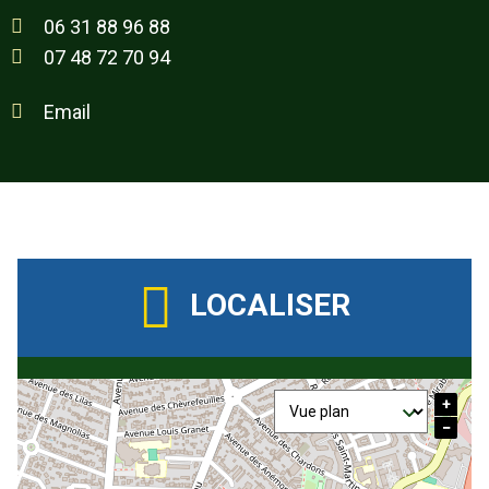
06 31 88 96 88
07 48 72 70 94
Email
LOCALISER
+
−