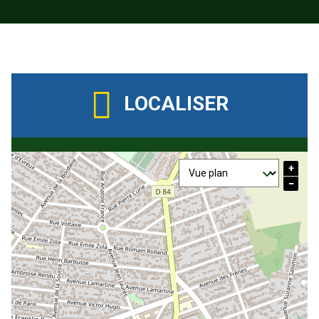
LOCALISER
+
−