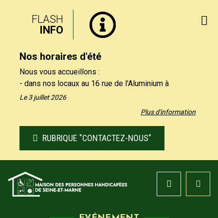
FLASH
INFO
Nos horaires d'été
Nous vous accueillons :
- dans nos locaux au 16 rue de l'Aluminium à
Savigny-le-Temple uniquement le matin, du lundi au
Le 3 juillet 2026
vendredi de 9h à 12h30.
Plus d'information
- par téléphone au 01 64 19 11 40 uniquement
l'après-midi, du lundi au jeudi de 13h30 et 17h, et le
RUBRIQUE "CONTACTEZ-NOUS"
vendredi de 13h30 à 16h.
Nos formulaires de contact restent à votre
disposition sur notre site, rubrique "Contactez-nous".