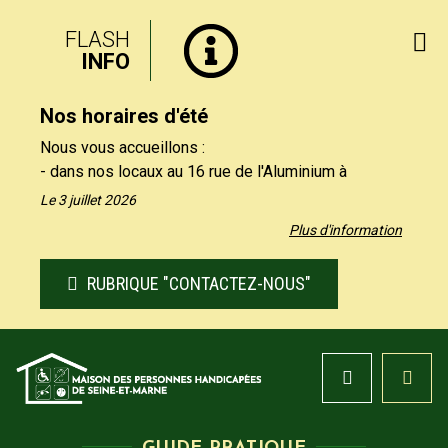
FLASH
INFO
Nos horaires d'été
Nous vous accueillons :
- dans nos locaux au 16 rue de l'Aluminium à
Savigny-le-Temple uniquement le matin, du lundi au
Le 3 juillet 2026
vendredi de 9h à 12h30.
Plus d'information
- par téléphone au 01 64 19 11 40 uniquement
l'après-midi, du lundi au jeudi de 13h30 et 17h, et le
RUBRIQUE "CONTACTEZ-NOUS"
vendredi de 13h30 à 16h.
Nos formulaires de contact restent à votre
disposition sur notre site, rubrique "Contactez-nous".