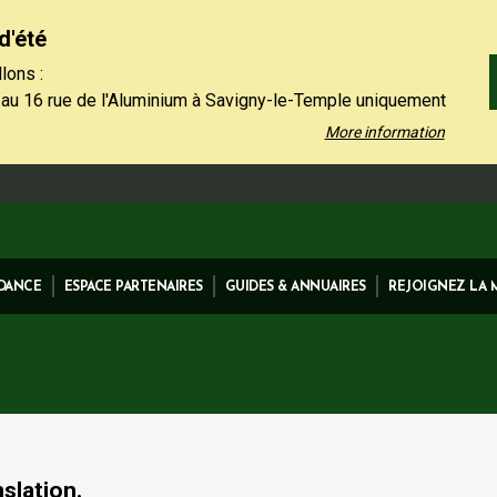
d'été
lons :
 au 16 rue de l'Aluminium à Savigny-le-Temple uniquement
 au vendredi de 9h à 12h30.
More information
 01 64 19 11 40 uniquement l'après-midi, du lundi au jeudi
et le vendredi de 13h30 à 16h.
 contact restent à votre disposition sur notre site,
ez-nous".
IDANCE
ESPACE PARTENAIRES
GUIDES & ANNUAIRES
REJOIGNEZ LA
nslation.