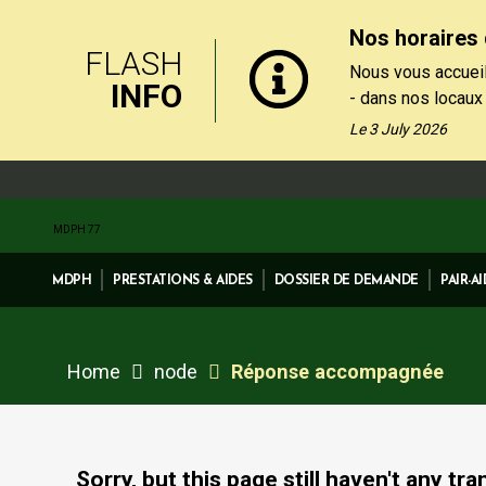
Nos horaires 
FLASH
Nous vous accueil
INFO
- dans nos locaux
le matin, du lundi
Le 3 July 2026
- par téléphone au
de 13h30 et 17h, 
Nos formulaires de
MDPH 77
rubrique "Contact
MDPH
PRESTATIONS & AIDES
DOSSIER DE DEMANDE
PAIR-A
Home
node
Réponse accompagnée
Sorry, but this page still haven't any tra