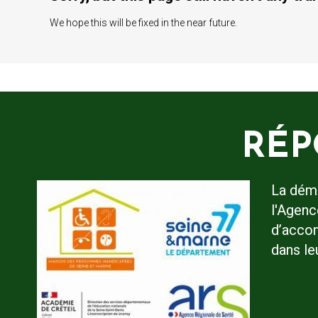
We hope this will be fixed in the near future.
RÉP
La dém
l'Agenc
d’accom
dans le