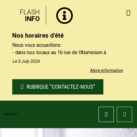
FLASH
INFO
Nos horaires d'été
Nous vous accueillons :
- dans nos locaux au 16 rue de l'Aluminium à
Savigny-le-Temple uniquement le matin, du lundi au
Le 3 July 2026
vendredi de 9h à 12h30.
More information
- par téléphone au 01 64 19 11 40 uniquement
l'après-midi, du lundi au jeudi de 13h30 et 17h, et le
RUBRIQUE "CONTACTEZ-NOUS"
vendredi de 13h30 à 16h.
Nos formulaires de contact restent à votre
disposition sur notre site, rubrique "Contactez-nous".
MDPH 77