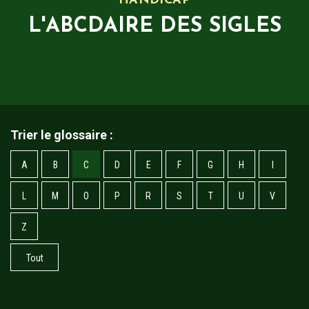
HANDICAP
L'ABCDAIRE DES SIGLES
Trier le glossaire :
A
B
C
D
E
F
G
H
I
L
M
O
P
R
S
T
U
V
Z
Tout