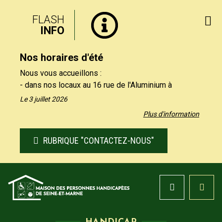
FLASH
INFO
Nos horaires d'été
Nous vous accueillons :
- dans nos locaux au 16 rue de l'Aluminium à
Savigny-le-Temple uniquement le matin, du lundi au
Le 3 juillet 2026
vendredi de 9h à 12h30.
Plus d'information
- par téléphone au 01 64 19 11 40 uniquement
l'après-midi, du lundi au jeudi de 13h30 et 17h, et le
RUBRIQUE "CONTACTEZ-NOUS"
vendredi de 13h30 à 16h.
Nos formulaires de contact restent à votre
disposition sur notre site, rubrique "Contactez-nous".