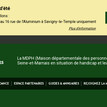
d'été
lons :
 au 16 rue de l'Aluminium à Savigny-le-Temple uniquement
 au vendredi de 9h à 12h30.
Plus d'information
 01 64 19 11 40 uniquement l'après-midi, du lundi au jeudi
et le vendredi de 13h30 à 16h.
 contact restent à votre disposition sur notre site,
ez-nous".
La MDPH (Maison départementale des personn
Seine-et-Marnais en situation de handicap et le
IDANCE
ESPACE PARTENAIRES
GUIDES & ANNUAIRES
REJOIGNEZ LA