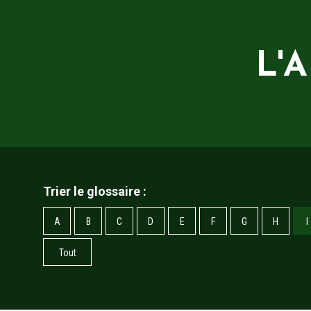
L'
Trier le glossaire :
A
B
C
D
E
F
G
H
I
Tout