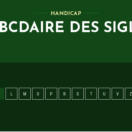
HANDICAP
ABCDAIRE DES SIG
L
M
O
P
R
S
T
U
V
Z