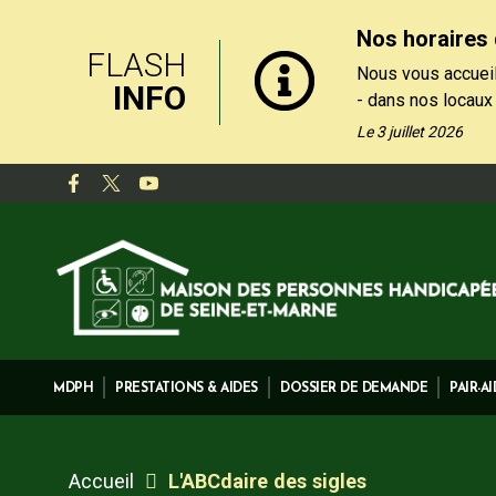
Nos horaires 
FLASH
Nous vous accueil
INFO
- dans nos locaux
le matin, du lundi
Le 3 juillet 2026
- par téléphone au
de 13h30 et 17h, 
Nos formulaires de
rubrique "Contact
MDPH
PRESTATIONS & AIDES
DOSSIER DE DEMANDE
PAIR-A
Accueil
L'ABCdaire des sigles