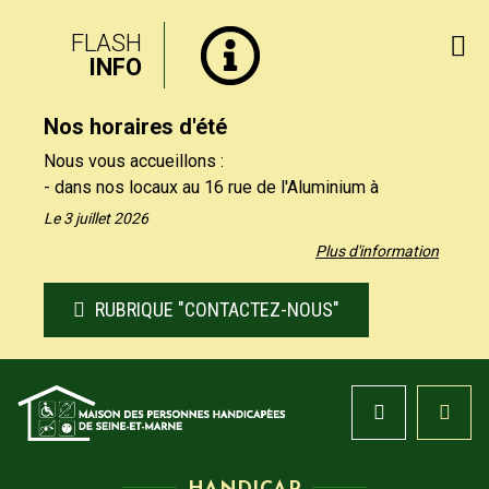
FLASH
INFO
Nos horaires d'été
Nous vous accueillons :
- dans nos locaux au 16 rue de l'Aluminium à
Savigny-le-Temple uniquement le matin, du lundi au
Le 3 juillet 2026
vendredi de 9h à 12h30.
Plus d'information
- par téléphone au 01 64 19 11 40 uniquement
l'après-midi, du lundi au jeudi de 13h30 et 17h, et le
RUBRIQUE "CONTACTEZ-NOUS"
vendredi de 13h30 à 16h.
Nos formulaires de contact restent à votre
disposition sur notre site, rubrique "Contactez-nous".