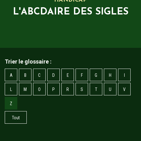
HANDICAP
L'ABCDAIRE DES SIGLES
Trier le glossaire :
A
B
C
D
E
F
G
H
I
L
M
O
P
R
S
T
U
V
Z
Tout